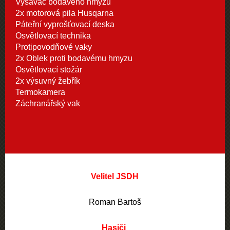
Vysavač bodavého hmyzu
2x motorová pila Husqarna
Páteřní vyprošťovací deska
Osvětlovací technika
Protipovodňové vaky
2x Oblek proti bodavému hmyzu
Osvětlovací stožár
2x výsuvný žebřík
Termokamera
Záchranářský vak
Velitel JSDH
Roman Bartoš
Hasiči