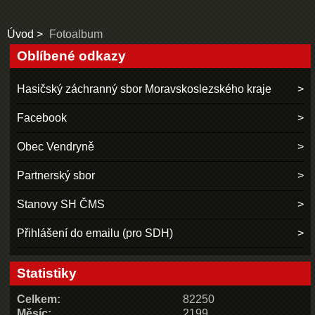
Úvod
Fotoalbum
Oblíbené odkazy
Hasičský záchranný sbor Moravskoslezského kraje
Facebook
Obec Vendryně
Partnerský sbor
Stanovy SH ČMS
Přihlášení do emailu (pro SDH)
Statistiky
Celkem:
82250
Měsíc:
2199